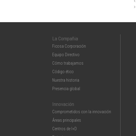
La Compañia
Ficosa Corporación
Equipo Directivo
Cómo trabajamos
Código ético
Nuestra historia
Presencia global
Innovación
Comprometidos con la innovación
Áreas principales
Centros de I+D