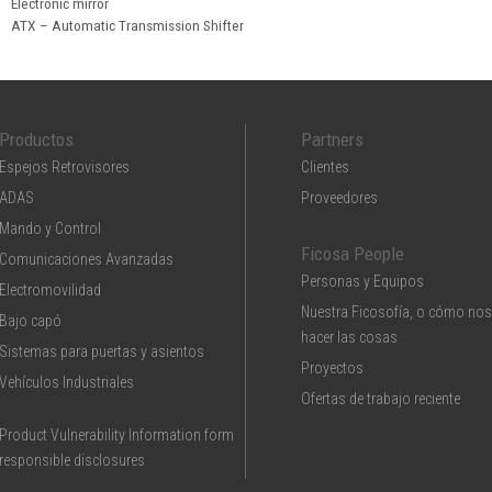
Electronic mirror
ATX – Automatic Transmission Shifter
Productos
Partners
Espejos Retrovisores
Clientes
ADAS
Proveedores
Mando y Control
Ficosa People
Comunicaciones Avanzadas
Personas y Equipos
Electromovilidad
Nuestra Ficosofía, o cómo nos
Bajo capó
hacer las cosas
Sistemas para puertas y asientos
Proyectos
Vehículos Industriales
Ofertas de trabajo reciente
Product Vulnerability Information form
responsible disclosures