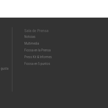
Sala de Prensa
Noticias
Multimedia
Ficosa en la Prensa
Press Kit & Informes
Ficosa en 5 puntos
 gusta