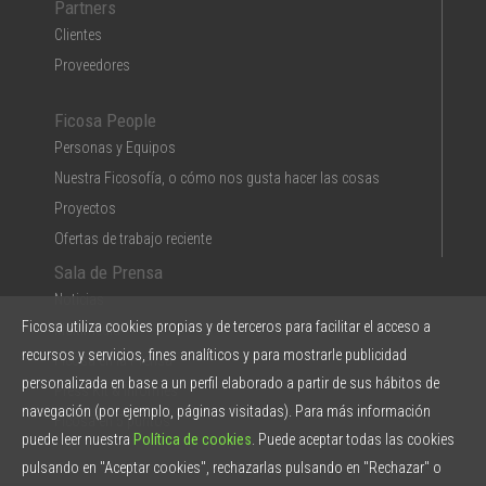
Partners
Clientes
Proveedores
Ficosa People
Personas y Equipos
Nuestra Ficosofía, o cómo nos gusta hacer las cosas
Proyectos
Ofertas de trabajo reciente
Sala de Prensa
Noticias
Ficosa utiliza cookies propias y de terceros para facilitar el acceso a
Multimedia
recursos y servicios, fines analíticos y para mostrarle publicidad
Ficosa en la Prensa
personalizada en base a un perfil elaborado a partir de sus hábitos de
Press Kit & Informes
navegación (por ejemplo, páginas visitadas). Para más información
Ficosa en 5 puntos
puede leer nuestra
Política de cookies
. Puede aceptar todas las cookies
pulsando en "Aceptar cookies", rechazarlas pulsando en "Rechazar" o