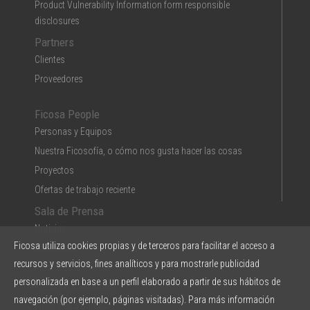
Product Vulnerability Information form responsible
disclosures
Partners
Clientes
Proveedores
Ficosa People
Personas y Equipos
Nuestra Ficosofía, o cómo nos gusta hacer las cosas
Proyectos
Ofertas de trabajo reciente
Sala de Prensa
Noticias
Ficosa utiliza cookies propias y de terceros para facilitar el acceso a
Multimedia
recursos y servicios, fines analíticos y para mostrarle publicidad
Ficosa en la Prensa
personalizada en base a un perfil elaborado a partir de sus hábitos de
Press Kit & Informes
navegación (por ejemplo, páginas visitadas). Para más información
Ficosa en 5 puntos