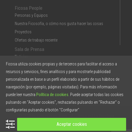
Ficosa People
Personas y Equipos
Nuestra Ficosofía, o cómo nos gusta hacer las cosas
Proyectos
Ofertas de trabajo reciente
Sala de Prensa
Noticias
Ficosa utiliza cookies propias y de terceros para facilitar el acceso a
Multimedia
recursos y servicios, fines analíticos y para mostrarle publicidad
Ficosa en la Prensa
personalizada en base a un perfil elaborado a partir de sus hábitos de
Press Kit & Informes
navegación (por ejemplo, páginas visitadas). Para más información
Ficosa en 5 puntos
puede leer nuestra
Política de cookies
. Puede aceptar todas las cookies
pulsando en "Aceptar cookies", rechazarlas pulsando en "Rechazar" o
configurarlas pulsando el botón "Configurar"
© 2026 Ficosa Internacional SA - Designed by
Prestigia
Aceptar cookies