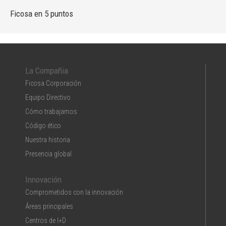
Ficosa en 5 puntos
La Compañia
Ficosa Corporación
Equipo Directivo
Cómo trabajamos
Código ético
Nuestra historia
Presencia global
Innovación
Comprometidos con la innovación
Áreas principales
Centros de I+D